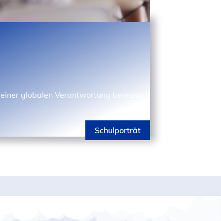
n seiner globalen Verantwortung bewusst
Schulporträt