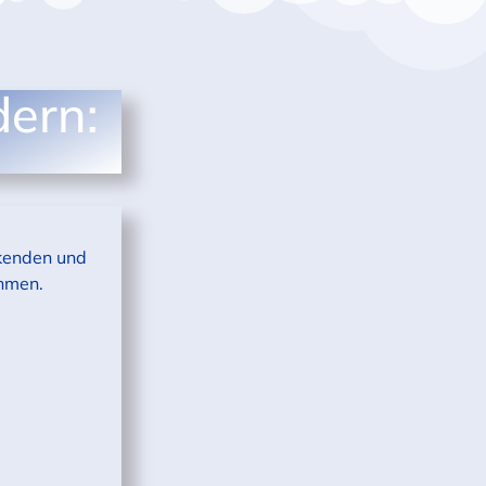
dern:
nkenden und
ehmen.