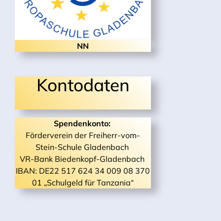
NN
Kontodaten
Spendenkonto:
Förderverein der Freiherr-vom-
Stein-Schule Gladenbach
VR-Bank Biedenkopf-Gladenbach
IBAN: DE22 517 624 34 009 08 370
01 „Schulgeld für Tanzania“