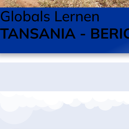
Globals Lernen
TANSANIA - BERI