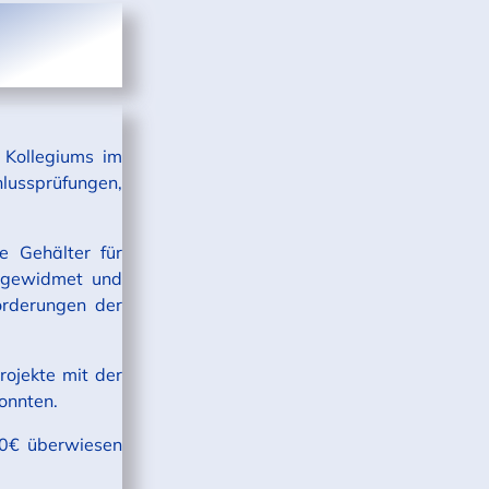
 Kollegiums im
lussprüfungen,
e Gehälter für
umgewidmet und
orderungen der
ojekte mit der
onnten.
80€ überwiesen