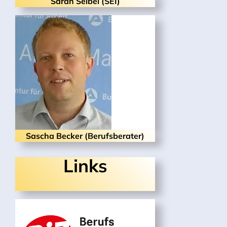
Sarah Seibel (SEI)
Sascha Becker (Berufsberater)
Links