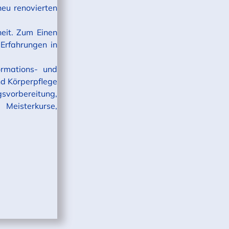
eu renovierten
heit. Zum Einen
Erfahrungen in
ormations- und
nd Körperpflege
svorbereitung,
Meisterkurse,