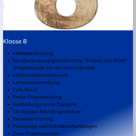
Klasse 8
Methodentraining
Berufsorientierungsmaßnahme "Probier mal BOM!"
(Projektwoche vor den Herbstferien)
Mathematikwettbewerb
Lernstandserhebung
Cafe Beruf
Probe-Projektprüfung
Ausbildungsmesse Dautphe
14-tägiges Betriebspraktikum
Bewerbertraining
Praxistage und Betriebserkundungen
Zwei Projektwochen