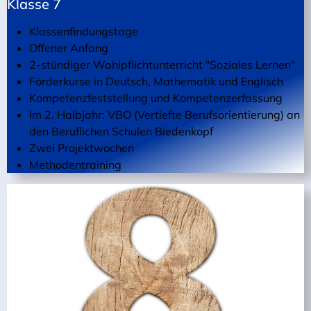
Klasse 7
Klassenfindungstage
Offener Anfang
2-stündiger Wahlpflichtunterricht "Soziales Lernen"
Förderkurse in Deutsch, Mathematik und Englisch
Kompetenzfeststellung und Kompetenzerfassung
Im 2. Halbjahr: VBO (Vertiefte Berufsorientierung) an
den Beruflichen Schulen Biedenkopf
Zwei Projektwochen
Methodentraining