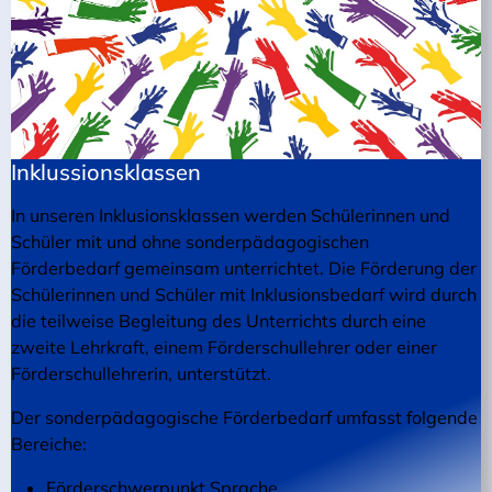
Inklussionsklassen
In unseren Inklusionsklassen werden Schülerinnen und
Schüler mit und ohne sonderpädagogischen
Förderbedarf gemeinsam unterrichtet. Die Förderung der
Schülerinnen und Schüler mit Inklusionsbedarf wird durch
die teilweise Begleitung des Unterrichts durch eine
zweite Lehrkraft, einem Förderschullehrer oder einer
Förderschullehrerin, unterstützt.
Der sonderpädagogische Förderbedarf umfasst folgende
Bereiche:
Förderschwerpunkt Sprache