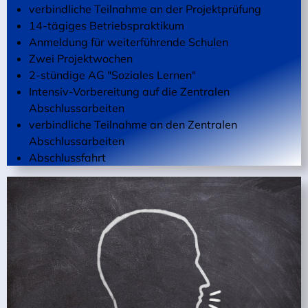
verbindliche Teilnahme an der Projektprüfung
14-tägiges Betriebspraktikum
Anmeldung für weiterführende Schulen
Zwei Projektwochen
2-stündige AG "Soziales Lernen"
Intensiv-Vorbereitung auf die Zentralen
Abschlussarbeiten
verbindliche Teilnahme an den Zentralen
Abschlussarbeiten
Abschlussfahrt