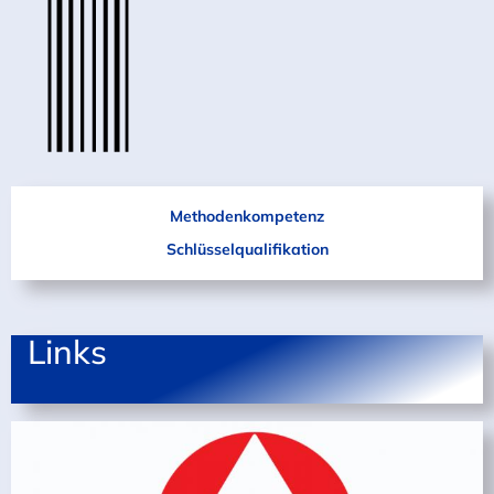
Methoden
kompetenz
Schlüssel
qualifikation
Links