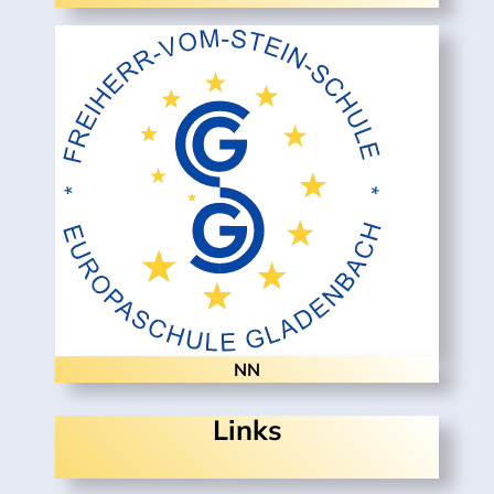
NN
Links