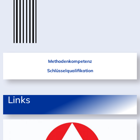
Methoden
kompetenz
Schlüssel
qualifikation
Links