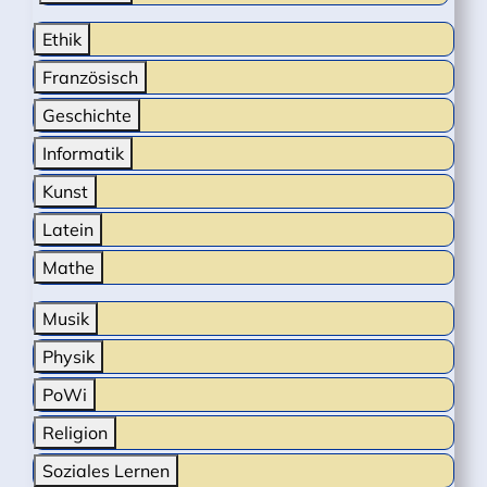
Ethik
Französisch
Geschichte
Informatik
Kunst
Latein
Mathe
Musik
Physik
PoWi
Religion
Soziales Lernen