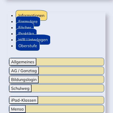
Informationen
Formulare
Fächer
Praktika
H/R Unterlagen
Oberstufe
Allgemeines
AG / Ganztag
Bildungslogin
Schulweg
iPad-Klassen
Mensa