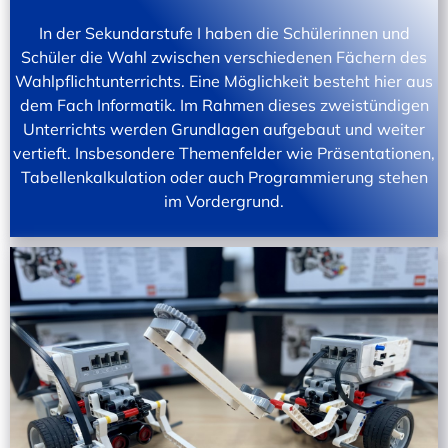
In der Sekundarstufe I haben die Schülerinnen und
Schüler die Wahl zwischen verschiedenen Fächern des
Wahlpflichtunterrichts. Eine Möglichkeit besteht hier aus
dem Fach Informatik. Im Rahmen dieses zweistündigen
Unterrichts werden Grundlagen aufgebaut und weiter
vertieft. Insbesondere Themenfelder wie Präsentationen,
Tabellenkalkulation oder auch Programmierung stehen
im Vordergrund.