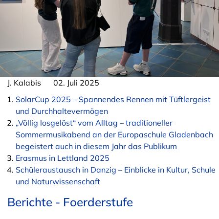
J. Kalabis
02. Juli 2025
SolarCup 2025 – Spannendes Rennen mit Tüftlergeist
und Durchhaltevermögen
„Völlig losgelöst“ vom Alltag – traditioneller
Sommermusikabend an der Europaschule Gladenbach
begeistert auch in diesem Jahr das Publikum
Erasmus in Lettland 2025
Schüleraustausch in Danzig – Einblicke in Kultur, Schule
und Naturwissenschaft
Berichte - Foerderstufe