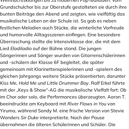
Weihnachtsklängen bis zu modernen Pop-Balladen. Vom
Grundschulchor bis zur Oberstufe gestalteten sie durch ihre
bunten Beiträge den Abend und zeigten, wie vielfältig das
musikalische Leben an der Schule ist. So gab es neben
festlichen Melodien auch Stücke, die winterliche Vorfreude
und humorvolle Alltagsszenen einfingen. Eine besondere
Überraschung stellte die Intensivklasse dar, die mit dem
Lied
Eladiladio
auf der Bühne stand. Die jungen
Sängerinnen und Sänger wurden von Gitarrenschülerinnen
und -schülern der Klasse 6F begleitet, die später
gemeinsam mit Klarinettenspielerinnen und -spielern des
gleichen Jahrgangs weitere Stücke präsentierten, darunter
Kiss Me, Hold Me
und
Little Drummer Boy
. Ralf Erkel führte
mit der „Keys & Show“-AG die musikalische Vielfalt fort: Ob
im Chor oder solo, die Performances überzeugten. Aaron T.
beeindruckte am Keyboard mit
River Flows in You
von
Yiruma, während Sandy M. eine frische Version von Stevie
Wonders
Sir Duke
interpretierte. Nach der Pause
übernahmen die älteren Schülerinnen und Schüler. Die