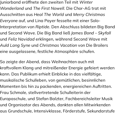
Juniorband eröffnete den zweiten Teil mit
Winter
Wonderland
und
The First Nowell
. Die Chor-AG trat mit
Ausschnitten aus
Heal The World
und
Merry Christmas
Everyone
auf, und Lina Payer fesselte mit einer Solo-
Interpretation von
Riptide
. Den Abschluss bildeten Big Band
und Second Wave. Die Big Band ließ
James Bond – Skyfall
und
Feliz Navidad
erklingen, während Second Wave mit
Auld Lang Syne
und
Christmas Vacation
von Die Broilers
eine ausgelassene, festliche Atmosphäre schufen.
So zeigte der Abend, dass Weihnachten auch mit
kraftvollem Klang und mitreißender Energie gefeiert werden
kann. Das Publikum erhielt Einblicke in das vielfältige,
musikalische Schulleben, von gemütlichen, besinnlichen
Momenten bis hin zu packenden, energiereichen Auftritten.
Frau Schmale, stellvertretende Schulleiterin der
Europaschule, und Stefan Balzter, Fachbereichsleiter Musik
und Organisator des Abends, dankten allen Mitwirkenden
aus Grundschule, Intensivklasse, Förderstufe, Sekundarstufe